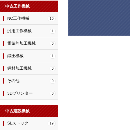
中古工作機械
NC工作機械
10
汎用工作機械
1
電気的加工機械
0
鍛圧機械
1
鋼材加工機械
0
その他
0
3Dプリンター
0
中古建設機械
SLストック
19