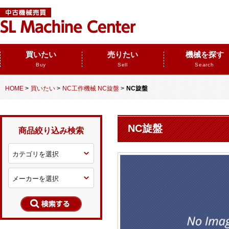
買いたい
売りたい
機械を探す
Buy
Sell
Search
HOME
>
買いたい
>
NC工作機械 NC旋盤
>
NC旋盤
NC旋盤
商品絞り込み検索