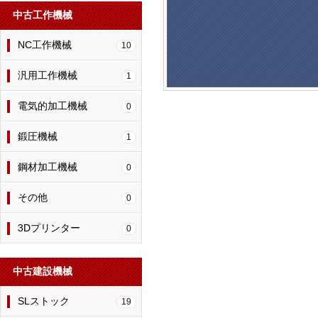
中古工作機械
NC工作機械
10
汎用工作機械
1
電気的加工機械
0
鍛圧機械
1
鋼材加工機械
0
その他
0
3Dプリンター
0
中古建設機械
SLストック
19