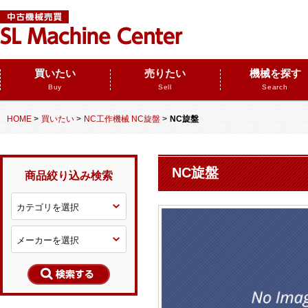
買いたい
売りたい
機械を探す
Buy
Sell
Search
HOME
>
買いたい
>
NC工作機械 NC旋盤
>
NC旋盤
NC旋盤
商品絞り込み検索