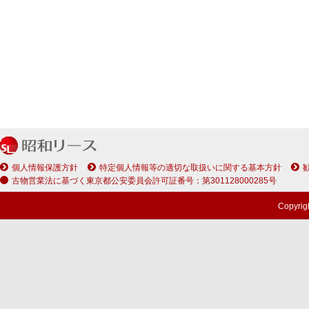
ムおよびお問い
た利用条件等を
お願いします。
本ウェブサイ
当社は、当社の
扱いについて、
本ウェブサ
し、「個人
当社は、お
個人情報保護方針
特定個人情報等の適切な取扱いに関する基本方針
の同意を得
古物営業法に基づく東京都公安委員会許可証番号：第301128000285号
の提供をお
社として記
Copyrig
す。