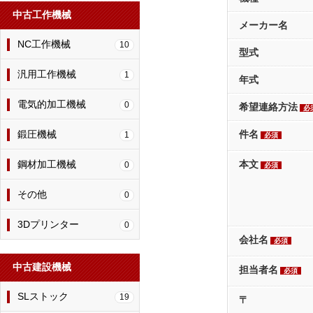
中古工作機械
メーカー名
NC工作機械
10
型式
汎用工作機械
1
年式
電気的加工機械
0
希望連絡方法
必
鍛圧機械
件名
1
必須
鋼材加工機械
本文
0
必須
その他
0
3Dプリンター
0
会社名
必須
中古建設機械
担当者名
必須
SLストック
19
〒